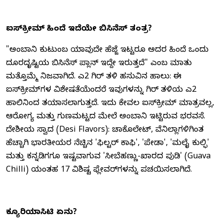
ಐಸ್‌ಕ್ರೀಮ್ ಹಿಂದೆ ಇದೆಯೇ ಬಿಸಿನೆಸ್ ತಂತ್ರ?
"ಅಂಬಾನಿ ಕುಟುಂಬ ಯಾವುದೇ ಹೆಜ್ಜೆ ಇಟ್ಟರೂ ಅದರ ಹಿಂದೆ ಒಂದು
ದೂರದೃಷ್ಟಿಯ ಬಿಸಿನೆಸ್ ಪ್ಲಾನ್ ಇದ್ದೇ ಇರುತ್ತದೆ" ಎಂಬ ಮಾತು
ಮತ್ತೊಮ್ಮೆ ನಿಜವಾಗಿದೆ. ಎ2 ಗಿರ್ ತಳಿ ಹಸುವಿನ ಹಾಲು: ಈ
ಐಸ್‌ಕ್ರೀಮ್‌ಗಳ ವಿಶೇಷತೆಯೆಂದರೆ ಇವುಗಳನ್ನು ಗಿರ್ ತಳಿಯ ಎ2
ಹಾಲಿನಿಂದ ತಯಾರಿಸಲಾಗುತ್ತದೆ. ಇದು ಕೇವಲ ಐಸ್‌ಕ್ರೀಮ್ ಮಾತ್ರವಲ್ಲ,
ಆರೋಗ್ಯ ಮತ್ತು ಗುಣಮಟ್ಟದ ಮೇಲೆ ಅಂಬಾನಿ ಇಟ್ಟಿರುವ ಭರವಸೆ.
ದೇಶೀಯ ಸ್ವಾದ (Desi Flavors): ಚಾಕೊಲೇಟ್, ವೆನಿಲ್ಲಾಗಳಿಗಿಂತ
ಹೆಚ್ಚಾಗಿ ಭಾರತೀಯರ ನೆಚ್ಚಿನ 'ಫಿಲ್ಟರ್ ಕಾಫಿ', 'ಪೇಡಾ', 'ಮಲೈ ಕುಲ್ಫಿ'
ಮತ್ತು ಕನ್ನಡಿಗರಿಗೂ ಇಷ್ಟವಾಗುವ 'ಸೀಬೆಹಣ್ಣು-ಖಾರದ ಪುಡಿ' (Guava
Chilli) ಯಂತಹ 17 ವಿಶಿಷ್ಟ ಫ್ಲೇವರ್‌ಗಳನ್ನು ಪರಿಚಯಿಸಲಾಗಿದೆ.
ಕ್ಯೂರಿಯಾಸಿಟಿ ಏನು?