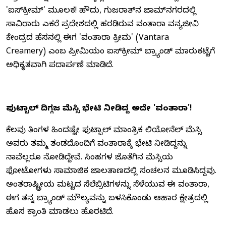
'ಐಸ್‌ಕ್ರೀಮ್' ಮೂಲಕ! ಹೌದು, ಗುಜರಾತ್‌ನ ಜಾಮ್‌ನಗರದಲ್ಲಿ
ಸಾವಿರಾರು ಎಕರೆ ಪ್ರದೇಶದಲ್ಲಿ ಹರಡಿರುವ ವಂತಾರಾ ವನ್ಯಜೀವಿ
ಕೇಂದ್ರದ ಹೆಸರಿನಲ್ಲಿ ಈಗ 'ವಂತಾರಾ ಕ್ರೀಮರಿ' (Vantara
Creamery) ಎಂಬ ಪ್ರೀಮಿಯಂ ಐಸ್‌ಕ್ರೀಮ್ ಬ್ರ್ಯಾಂಡ್ ಮಾರುಕಟ್ಟೆಗೆ
ಅಧಿಕೃತವಾಗಿ ಪದಾರ್ಪಣೆ ಮಾಡಿದೆ.
ಫುಟ್ಬಾಲ್ ದಿಗ್ಗಜ ಮೆಸ್ಸಿ ಭೇಟಿ ನೀಡಿದ್ದ ಅದೇ 'ವಂತಾರಾ'!
ಕೆಲವು ತಿಂಗಳ ಹಿಂದಷ್ಟೇ ಫುಟ್ಬಾಲ್ ಮಾಂತ್ರಿಕ ಲಿಯೋನೆಲ್ ಮೆಸ್ಸಿ
ಅವರು ತಮ್ಮ ತಂಡದೊಂದಿಗೆ ವಂತಾರಾಕ್ಕೆ ಭೇಟಿ ನೀಡಿದ್ದನ್ನು
ನಾವೆಲ್ಲರೂ ನೋಡಿದ್ದೇವೆ. ಸಿಂಹಗಳ ಜೊತೆಗಿನ ಮೆಸ್ಸಿಯ
ಫೋಟೋಗಳು ಸಾಮಾಜಿಕ ಜಾಲತಾಣದಲ್ಲಿ ಸಂಚಲನ ಮೂಡಿಸಿದ್ದವು.
ಅಂತರಾಷ್ಟ್ರೀಯ ಮಟ್ಟದ ಸೆಲೆಬ್ರಿಟಿಗಳನ್ನು ಸೆಳೆಯುವ ಈ ವಂತಾರಾ,
ಈಗ ತನ್ನ ಬ್ರ್ಯಾಂಡ್ ಮೌಲ್ಯವನ್ನು ಬಳಸಿಕೊಂಡು ಆಹಾರ ಕ್ಷೇತ್ರದಲ್ಲಿ
ಹೊಸ ಕ್ರಾಂತಿ ಮಾಡಲು ಹೊರಟಿದೆ.