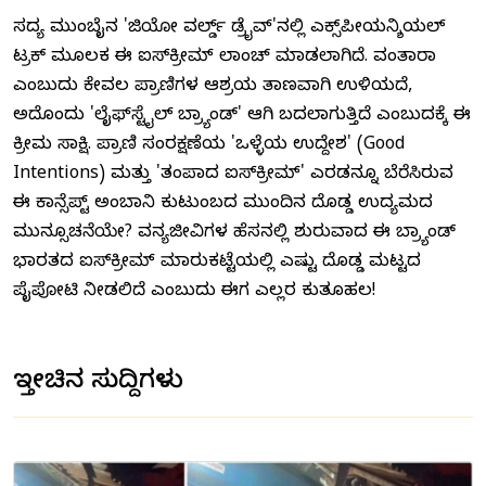
ಸದ್ಯ ಮುಂಬೈನ 'ಜಿಯೋ ವರ್ಲ್ಡ್ ಡ್ರೈವ್'ನಲ್ಲಿ ಎಕ್ಸ್‌ಪೀರಿಯನ್ಶಿಯಲ್
ಟ್ರಕ್ ಮೂಲಕ ಈ ಐಸ್‌ಕ್ರೀಮ್ ಲಾಂಚ್ ಮಾಡಲಾಗಿದೆ. ವಂತಾರಾ
ಎಂಬುದು ಕೇವಲ ಪ್ರಾಣಿಗಳ ಆಶ್ರಯ ತಾಣವಾಗಿ ಉಳಿಯದೆ,
ಅದೊಂದು 'ಲೈಫ್‌ಸ್ಟೈಲ್ ಬ್ರ್ಯಾಂಡ್' ಆಗಿ ಬದಲಾಗುತ್ತಿದೆ ಎಂಬುದಕ್ಕೆ ಈ
ಕ್ರೀಮರಿ ಸಾಕ್ಷಿ. ಪ್ರಾಣಿ ಸಂರಕ್ಷಣೆಯ 'ಒಳ್ಳೆಯ ಉದ್ದೇಶ' (Good
Intentions) ಮತ್ತು 'ತಂಪಾದ ಐಸ್‌ಕ್ರೀಮ್' ಎರಡನ್ನೂ ಬೆರೆಸಿರುವ
ಈ ಕಾನ್ಸೆಪ್ಟ್ ಅಂಬಾನಿ ಕುಟುಂಬದ ಮುಂದಿನ ದೊಡ್ಡ ಉದ್ಯಮದ
ಮುನ್ಸೂಚನೆಯೇ? ವನ್ಯಜೀವಿಗಳ ಹೆಸರಿನಲ್ಲಿ ಶುರುವಾದ ಈ ಬ್ರ್ಯಾಂಡ್
ಭಾರತದ ಐಸ್‌ಕ್ರೀಮ್ ಮಾರುಕಟ್ಟೆಯಲ್ಲಿ ಎಷ್ಟು ದೊಡ್ಡ ಮಟ್ಟದ
ಪೈಪೋಟಿ ನೀಡಲಿದೆ ಎಂಬುದು ಈಗ ಎಲ್ಲರ ಕುತೂಹಲ!
ಇತ್ತೀಚಿನ ಸುದ್ದಿಗಳು