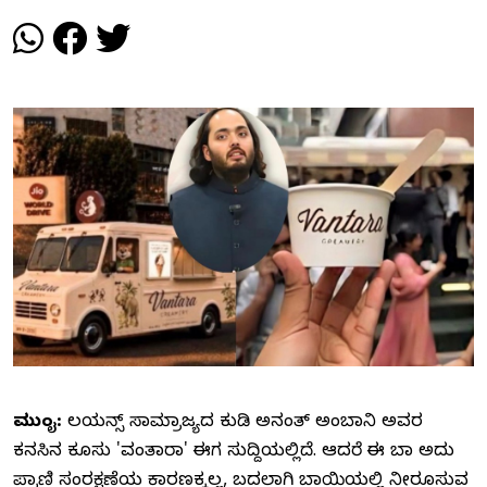
ಮುಂಬೈ:
ರಿಲಯನ್ಸ್ ಸಾಮ್ರಾಜ್ಯದ ಕುಡಿ ಅನಂತ್ ಅಂಬಾನಿ ಅವರ
ಕನಸಿನ ಕೂಸು 'ವಂತಾರಾ' ಈಗ ಸುದ್ದಿಯಲ್ಲಿದೆ. ಆದರೆ ಈ ಬಾರಿ ಅದು
ಪ್ರಾಣಿ ಸಂರಕ್ಷಣೆಯ ಕಾರಣಕ್ಕಲ್ಲ, ಬದಲಾಗಿ ಬಾಯಿಯಲ್ಲಿ ನೀರೂರಿಸುವ