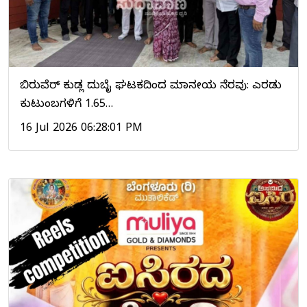
ಬಿರುವೆರ್ ಕುಡ್ಲ ದುಬೈ ಘಟಕದಿಂದ ಮಾನವೀಯ ನೆರವು: ಎರಡು
ಕುಟುಂಬಗಳಿಗೆ ₹1.65…
16 Jul 2026 06:28:01 PM