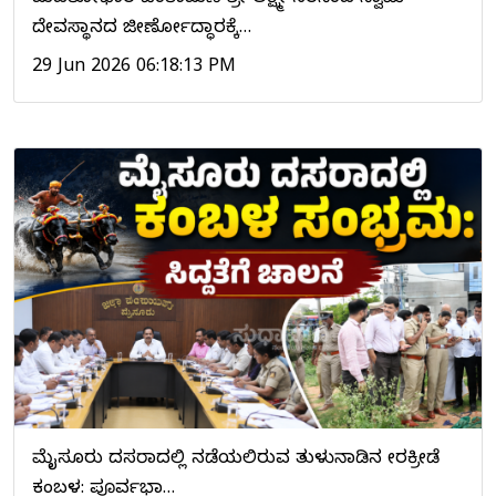
ಮಹತೋಭಾರ ಚಿಂತಾಮಣಿ ಶ್ರೀ ಲಕ್ಷ್ಮೀ ನರಸಿಂಹ ಸ್ವಾಮಿ
ದೇವಸ್ಥಾನದ ಜೀರ್ಣೋದ್ಧಾರಕ್ಕೆ…
29 Jun 2026 06:18:13 PM
ಮೈಸೂರು ದಸರಾದಲ್ಲಿ ನಡೆಯಲಿರುವ ತುಳುನಾಡಿನ ವೀರಕ್ರೀಡೆ
ಕಂಬಳ: ಪೂರ್ವಭಾವಿ…