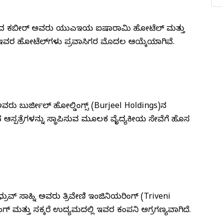
ೀಕರಾದ ಕಬೀರ್ ಅವರು ಯುಎಇಯ ಐಷಾರಾಮಿ ಹೋಟೆಲ್ ಮತ್ತು
. ಇವರ ಹೋಟೆಲ್‌ಗಳು ಪ್ರವಾಸಿಗರ ಮೊದಲ ಆಯ್ಕೆಯಾಗಿವೆ.
ಅವರು ಬುರ್ಜೀಲ್ ಹೋಲ್ಡಿಂಗ್ಸ್ (Burjeel Holdings)ನ
ಸ್ಪತ್ರೆಗಳನ್ನು ಸ್ಥಾಪಿಸುವ ಮೂಲಕ ವೈದ್ಯಕೀಯ ಸೇವೆಗೆ ಹೊಸ
ರುವ್ ಸಾಹ್ನಿ ಅವರು ತ್ರಿವೇಣಿ ಇಂಜಿನಿಯರಿಂಗ್ (Triveni
 ಮತ್ತು ಸಕ್ಕರೆ ಉದ್ಯಮದಲ್ಲಿ ಇವರ ಕಂಪನಿ ಅಗ್ರಗಣ್ಯವಾಗಿದೆ.