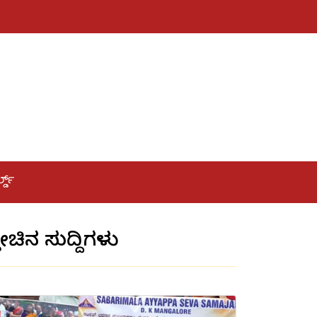
ಲ್ಡ್
್ತೀಚಿನ ಸುದ್ದಿಗಳು