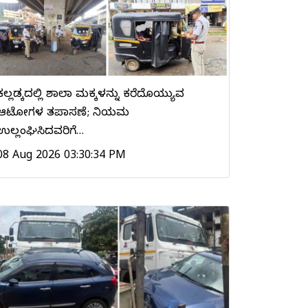
ಕಲ್ಲಡ್ಕದಲ್ಲಿ ಶಾಲಾ ಮಕ್ಕಳನ್ನು ಕರೆದೊಯ್ಯುವ
ಆಟೋಗಳ ತಪಾಸಣೆ; ನಿಯಮ
ಉಲ್ಲಂಘಿಸಿದವರಿಗೆ…
08 Aug 2026 03:30:34 PM