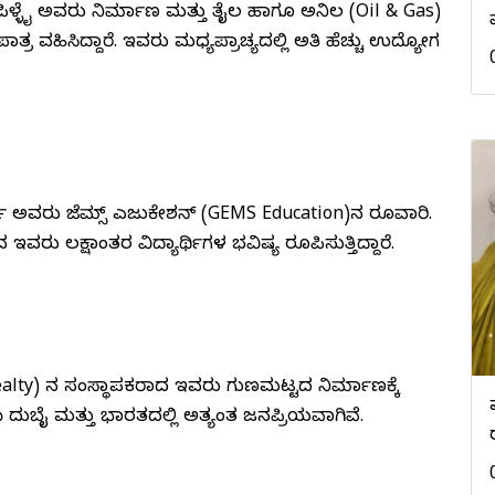
 ಪಿಳ್ಳೈ ಅವರು ನಿರ್ಮಾಣ ಮತ್ತು ತೈಲ ಹಾಗೂ ಅನಿಲ (Oil & Gas)
ವಹಿಸಿದ್ದಾರೆ. ಇವರು ಮಧ್ಯಪ್ರಾಚ್ಯದಲ್ಲಿ ಅತಿ ಹೆಚ್ಚು ಉದ್ಯೋಗ
ನಿ ವರ್ಕಿ ಅವರು ಜೆಮ್ಸ್ ಎಜುಕೇಶನ್ (GEMS Education)ನ ರೂವಾರಿ.
ವರು ಲಕ್ಷಾಂತರ ವಿದ್ಯಾರ್ಥಿಗಳ ಭವಿಷ್ಯ ರೂಪಿಸುತ್ತಿದ್ದಾರೆ.
ealty) ನ ಸಂಸ್ಥಾಪಕರಾದ ಇವರು ಗುಣಮಟ್ಟದ ನಿರ್ಮಾಣಕ್ಕೆ
ಬೈ ಮತ್ತು ಭಾರತದಲ್ಲಿ ಅತ್ಯಂತ ಜನಪ್ರಿಯವಾಗಿವೆ.