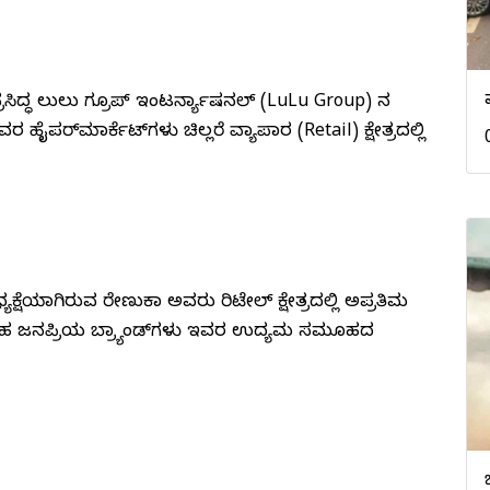
ಧ ಲುಲು ಗ್ರೂಪ್ ಇಂಟರ್ನ್ಯಾಷನಲ್ (LuLu Group) ನ
ರ ಹೈಪರ್‌ಮಾರ್ಕೆಟ್‌ಗಳು ಚಿಲ್ಲರೆ ವ್ಯಾಪಾರ (Retail) ಕ್ಷೇತ್ರದಲ್ಲಿ
ಕ್ಷೆಯಾಗಿರುವ ರೇಣುಕಾ ಅವರು ರಿಟೇಲ್ ಕ್ಷೇತ್ರದಲ್ಲಿ ಅಪ್ರತಿಮ
' ನಂತಹ ಜನಪ್ರಿಯ ಬ್ರ್ಯಾಂಡ್‌ಗಳು ಇವರ ಉದ್ಯಮ ಸಮೂಹದ