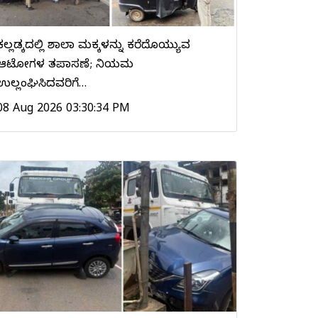
ಕಲ್ಲಡ್ಕದಲ್ಲಿ ಶಾಲಾ ಮಕ್ಕಳನ್ನು ಕರೆದೊಯ್ಯುವ
ಆಟೋಗಳ ತಪಾಸಣೆ; ನಿಯಮ
ಉಲ್ಲಂಘಿಸಿದವರಿಗೆ…
08 Aug 2026 03:30:34 PM